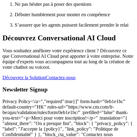
Ne pas hésiter pas à poser des questions
Débuter humblement pour monter en compétence
S’assurer que les agents puissent facilement prendre le relai
Découvrez Conversational AI Cloud
Vous souhaitez améliorer votre expérience client ? Découvrez ce
que Conversational AI Cloud peut apporter à votre entreprise. Notre
équipe d'experts vous accompagnera tout au long de la création de
votre chatbot ou voiceot.
Découvrez la Solution
Contactez-nous
Newsletter Signup
Privacy Policy<\/a>","required":true}]" form-hash="0eb1e1bc" default-country="HK" rules-url="https://www.cm.com/fr-be/ajax/validation/rules/form/0eb1e1bc/" :prefilled="false" thank-you-text="<p>Merci pour votre inscription!</p>" :translation="{ "almost_there": "On a presque fini", "block": { "privacy_policy": { "label": "J'accepte la {policy}", "link_policy": "Politique de Confidentialité" } }, "block_cta_value": "Contactez nous maintenant", "block_title": "Parlez-nous", "blog": { "accept": "J'accepte de recevoir la newsletter mensuelle", "email": { "label": "Adresse e-mail", "placeholder": "votreadresse@entreprise.com" }, "subscribe_btn": "Je m'inscris" }, "defaults": { "address_line1": { "label": "Numéro et nom de rue", "placeholder": "Numéro et nom de rue" }, "address_line2": { "label": "Titulaire du compte", "placeholder": "Titulaire du compte" }, "bank_holder": { "label": "Nom du Titulaire du compte", "placeholder": "Nom du Titulaire du compte" }, "bank_name": { "label": "Nom de la Banque", "placeholder": "Nom de votre Banque" }, "bic": { "label": "Code BIC", "placeholder": "Votre BIC" }, "button": "Valider", "city": { "label": "Ville", "placeholder": "Ville" }, "company_name": { "explanation": "explication", "label": "Entreprise", "not_listed": "Mon entreprise n'est pas listée ici", "placeholder": "Nom de l'entreprise", "search_text": "Commencez à taper pour rechercher le nom de votre entreprise", "searching_text": "Recherche" }, "country": { "label": "Pays", "placeholder": "Pays" }, "dropdown": { "placeholder": "Sélectionnez une option" }, "email": { "additional": "Veuillez utiliser votre adresse e-mail professionnelle", "label": "Adresse e-mail", "placeholder": "votreadresse@entreprise.com" }, "email_business": { "label": "E-mail professionnel", "placeholder": "E-mail professionnel" }, "first_name": { "label": "Prénom", "placeholder": "Prénom" }, "help_message": { "label": "Message", "placeholder": "Comment pouvons-nous vous aider ? Nous vous contacterons" }, "iban": { "label": "Numéro de Compte Bancaire International (IBAN)", "placeholder": "Votre IBAN" }, "industry": { "label": "Secteur d'activité", "placeholder": "Secteur d'activité" }, "job_title": { "label": "Fonction", "placeholder": "Service Client, Développement, Marketing & Ventes" }, "key_industry": { "label": "Secteur d’activité", "placeholder": "Secteur d’activité" }, "key_product": { "label": "What product are you interested in?", "placeholder": "Select your product of interest" }, "last_name": { "label": "Nom", "placeholder": "Nom" }, "mobile_phone_number": { "explanation": "explication", "label": "Numéro de téléphone mobile", "placeholder": "Numéro de téléphone mobile" }, "name": { "label": "Nom" }, "otp": { "explanation": "explication", "label": "Mot de passe" }, "phone_number": { "label": "Numéro de téléphone portable", "placeholder": "Numéro de téléphone portable" }, "privacy_policy": { "label": "J'accepte la {policy}", "policy": "Politique de confidentialité" }, "product": { "label": "Produit", "no_results": "Pas de résultat", "placeholder": "Quel produit vous intéresse ?" }, "salutation": { "label": "Salutations", "placeholder": "Salutations" }, "street_address": { "label": "Adresse postale", "placeholder": "Adresse postale" }, "sub_area_1": { "label": "Département", "placeholder": "Département" }, "sub_area_2": { "label": "Sub-area line 2", "placeholder": "Sub-area line 2" }, "terms": { "privacy": { "label": "J'accepte les {terms} et {policy}" } }, "terms_policy": { "policy": "Termes et Conditions" }, "thank-you": "<p>Merci pour votre inscription!</p>", "zip_code": { "label": "Code postal", "placeholder": "Code postal" } }, "hang_in_there": "Un moment de plus s'il vous plait", "logged_in_title": "Bonjour {name}!", "option": { "key_industry": { "industry_charities": "Associations Caritatives", "industry_financial_services": "Banques & Assurances", "industry_government_education": "Gouvernement et Education", "industry_healthcare": "Santé", "industry_leisure_travel": "Tourisme & Loisirs", "industry_logistics_transport": "Logistique & Livraison", "industry_professional_services": "Services aux Entreprises", "industry_retaile_commerce": "Retail & E-commerce", "industry_technology_media": "Technologie & Médias", "industry_utilities_telco": "Energie & Télécommunications", "no_key_industry": "Pas d'industrie clé" }, "key_product": { "caic": "Conversational AI Cloud", "channels": "Other Channels", "halo": "HALO", "mmc": "Mobile Marketing Cloud", "msc": "Mobile Service Cloud", "other": "Other", "otp": "One Time Password", "payments": "Payments", "sign": "Sign", "sms": "SMS", "ticketing": "Ticketing", "voice": "Voice", "whatsapp": "WhatsApp" } }, "prefilled": "Ce formulaire est pré-rempli à l'aide des informations disponibles sur votre profil CM.com.", "preparing_account": "Configurer votre compte", "product": { "groups": { "communication_channels": "Plateforme de Communication", "other_products": "Autres produits", "payments": "Plateforme de Paiements", "solutions": "Logiciels SaaS" } }, "register": { "call_otp": "Renvoyer", "company": { "label": "Entreprise", "placeholder": "Nom de l'entreprise" }, "contact_support": "Contacter le Support", "contact_support_question": "En m'inscrivant sur la plateforme de CM.com, je reçois le message d'erreur suivant : {erreur}.", "continue": "Continuer", "email": { "change": "<a href=https://www.cm.com/"{url}/">changer", "resend_otp": "Renvoyer", "resend_otp_text": "N'avez-vous pas reçu d'email ? Merci de vérifier votre spam ou bien cliquer 'Renvoyez'", "verify_description": "Bonjour {name},<br>Merci d'entrer le code depuis l'email que nous vous avons envoyé à cette addresse<br><br>{email}", "verify_title": "Vous avez un email." }, "error_body": "Merci de réessayer. Si vous continuez à voir ce message, cliquez sur 'Contacter le Support', notre équipe support est là pour vous aider", "error_code": "Code erreur:", "error_title": "Impossible de traiter la demande", "has_account": "Vous avez déjà un compte ?", "logged_in_body": "Il semble que vous possédez déjà un compte CM. Vous allez être automatiquement dirigé vers {redirectTo} dans quelques instants", "logged_in_body_to_app": "l’App {app}", "logged_in_body_to_platform": "Plateforme CM", "phone": { "popover": "Nous allons envoyer un mot de passe sur votre mobile.<br>Vous pouvez changer ce code depuis vos paramètres sur votre espace CM.com", "resend_otp_text": "Vous n'avez pas reçu le mot de passe ? Cliquez sur 'Renvoyer'", "send_voice_otp": "Nous allons vous envoyer le mot de passe via un appel téléphonique" }, "reseller": { "thanks_body_to": "finalisez la création de votre compte" }, "resend_otp": "Renvoyer", "send_otp": "Envoyer", "sending_otp": "Envoi", "sign_in": "Se connecter", "thanks_body": "Vous avez bien créé un compte CM. Vous allez être automatiquement dirigé vers <a href=https://www.cm.com/"{redirectToUrl}/" rel=\"noopener\">{redirectTo}</a> dans quelques instants", "thanks_body_to_app": "l’App {app}", "thanks_body_to_platform": "Plateforme CM", "thanks_title": "Merci", "title": "Découvrez les possibilités offertes par la Plateforme de Relation Client Omnicanale CM.com", "title_app": "Commencer à utiliser {app}", "try_again": "Réessayer", "verify_description": "Entrez votre numéro de mobile pour recevoir le mot de passe", "verify_otp": "Vérifier", "verify_title": "Vérifiez votre numéro de mobile" }, "sending": "Patientez s'il vous plaît", "submit_failed": "Un problème a eu lieu, merci de réessayer",