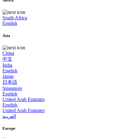
Africa
South Africa
English
Asia
China
中文
India
English
Japan
日本語
Singapore
English
United Arab Emirates
English
United Arab Emirates
العربية
Europe