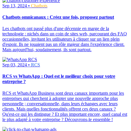
Sep 13, 2024 •
Chatbots
Chatbots omnicanaux : Créez une fois, proposez partout
Les chatbots ont passé plus d'une décennie en marge de la
technologie : nichés dans un coin de sites web, parcourant des FAQ
occasionnelles, invitant les utilisateurs à cliquer sur un lien plein
d'espoir. Ils ne jouaient pas un rôle majeur dans l'expérience client.
Mais aujourd'hui, soudainement, ils sont partout.
Sep 03, 2024 •
RCS
RCS vs WhatsApp : Quel est le meilleur choix pour votre
entreprise ?
RCS et WhatsApp Business sont deux canaux importants pour les
entreprises qui cherchent à adopter une nouvelle approche plus
personnelle ; conversationnelle, dans leurs échanges avec leurs
clients. Mais quelles fonctionnalités offrent ces deux canaux ?
Qu'est-ce qui les distingue ? Et plus important encore, quel canal est
le plus adapté à votre entreprise ? Découvrons-le ensemble !