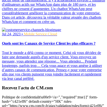
aucun signe de ralentissement. Il y a actuellement environ 2 milliards
d'utilisateurs actifs sur WhatsApp dans plus de 180 pays, et les
chiffres ne cessent d’augmenter. Un chatbot WhatsApp peut
considérablement améliorer la communication de votre entreprise.
Dans cet article, découvrez la véritable valeur ajoutée des chatbots
WhatsApp et comment en créer un.
Jul 24, 2023 •
Mobile Service Cloud
Quels sont les Canaux de Service Client les plus efficaces ?
Tout le monde a déjà connu ce moment. Celui où vous décidez de
faire une demande auprès d'un service client. Vous envoyez un
message, vous attendez une réponse... Vous attendez... Pendant
longtemps, parfois trop… Cela vous agace et vous amène à utiliser
d’autres canaux de communication. Pensez-y pour votre entreprise
afin que vos clients puissent vous joindre facilement et rapidement
via leur canal préféré.
Recevez l'actu de CM.com
Politique de confidentialit\u00e9<\/a>","required":true}]" form-hash="c421eff6" default-country="HK" rules-url="https://www.cm.com/fr-fr/ajax/validation/rules/form/c421eff6/" :prefilled="false" thank-you-text="<p style="text-align: undefined; padding-left: 0px">Merci, nous vous ajoutons à notre liste de diffusion. </p><p style="text-align: undefined; padding-left: 0px">À bientôt !</p>" :translation="{ "almost_there": "On a presque fini", "block": { "privacy_policy": { "label": "J'accepte la {policy}", "link_policy": "Politique de Confidentialité" } }, "block_cta_value": "Contactez nous maintenant", "block_title": "Parlez-nous", "blog": { "accept": "J'accepte de recevoir la newsletter mensuelle", "email": { "label": "Adresse e-mail", "placeholder": "votreadresse@entreprise.com" }, "subscribe_btn": "Je m'inscris" }, "defaults": { "address_line1": { "label": "Numéro et nom de rue", "placeholder": "Numéro et nom de rue" }, "address_line2": { "label": "Titulaire du compte", "placeholder": "Titulaire du compte" }, "bank_holder": { "label": "Nom du Titulaire du compte", "placeholder": "Nom du Titulaire du compte" }, "bank_name": { "label": "Nom de la Banque", "placeholder": "Nom de votre Banque" }, "bic": { "label": "Code BIC", "placeholder": "Votre BIC" }, "button": "Valider", "city": { "label": "Ville", "placeholder": "Ville" }, "company_name": { "explanation": "explication", "label": "Entreprise", "not_listed": "Mon entreprise n'est pas listée ici", "placeholder": "Nom de l'entreprise", "search_text": "Commencez à taper pour rechercher le nom de votre entreprise", "searching_text": "Recherche" }, "country": { "label": "Pays", "placeholder": "Pays" }, "dropdown": { "placeholder": "Sélectionnez une option" }, "email": { "additional": "Veuillez utiliser votre adresse e-mail professionnelle", "label": "Adresse e-mail", "placeholder": "votreadresse@entreprise.com" }, "email_business": { "label": "E-mail professionnel", "placeholder": "E-mail professionnel" }, "first_name": { "label": "Prénom", "placeholder": "Prénom" }, "help_message": { "label": "Message", "placeholder": "Comment pouvons-nous vous aider ? Nous vous contacterons" }, "iban": { "label": "Numéro de Compte Bancaire International (IBAN)", "placeholder": "Votre IBAN" }, "industry": { "label": "Secteur d'activité", "placeholder": "Secteur d'activité" }, "job_title": { "label": "Fonction", "placeholder": "Service Client, Développement, Marketing & Ventes" }, "key_industry": { "label": "Secteur d’activité", "placeholder": "Secteur d’activité" }, "key_product": { "label": "What product are you interested in?", "placeholder": "Select your product of interest" }, "last_name": { "label": "Nom", "placeholder": "Nom" }, "mobile_phone_number": { "explanation": "explication", "label": "Numéro de téléphone mobile", "placeholder": "Numéro de téléphone mobile" }, "name": { "label": "Nom" }, "otp": { "explanation": "explication", "label": "Mot de passe" }, "phone_number": { "label": "Numéro de téléphone portable", "placeholder": "Numéro de téléphone portable" }, "privacy_policy": { "label": "J'accepte la {policy}", "policy": "Politique de confidentialité" }, "product": { "label": "Produit", "no_results": "Pas de résultat", "placeholder": "Quel produit vous intéresse ?" }, "salutation": { "label": "Salutations", "placeholder": "Salutations" }, "street_address": { "label": "Adresse postale", "placeholder": "Adresse postale" }, "sub_area_1": { "label": "Département", "placeholder": "Département" }, "sub_area_2": { "label": "Sub-area line 2", "placeholder": "Sub-area line 2" }, "terms": { "privacy": { "label": "J'accepte les {terms} et {policy}" } }, "terms_policy": { "policy": "Termes et Conditions" }, "thank-you": "<p>Merci pour votre inscription!</p>", "zip_code": { "label": "Code postal", "placeholder": "Code postal" } }, "hang_in_there": "Un moment de plus s'il vous plait", "logged_in_title": "Bonjour {name}!", "option": { "key_industry": { "industry_charities": "Associations Caritatives", "industry_financial_services": "Banques & Assurances", "industry_government_education": "Gouvernement et Education", "industry_healthcare": "Santé", "industry_leisure_travel": "Tourisme & Loisirs", "industry_logistics_transport": "Logistique & Livraison", "industry_professional_services": "Services aux Entreprises", "industry_retaile_commerce": "Retail & E-commerce", "industry_technology_media": "Technologie & Médias", "industry_utilities_telco": "Energie & Télécommunications", "no_key_industry": "Pas d'industrie clé" }, "key_product": { "caic": "Conversational AI Cloud", "channels": "Other Channels", "halo": "HALO", "mmc": "Mobile Marketing Cloud", "msc": "Mobile Service Cloud", "other": "Other", "otp": "One Time Password", "payments": "Payments", "sign": "Sign", "sms": "SMS", "ticketing": "Ticketing", "voice": "Voice", "whatsapp": "WhatsApp" } }, "prefilled": "Ce formulaire est pré-rempli à l'aide des informations disponibles sur votre profil CM.com.", "preparing_account": "Configurer votre compte", "product": { "groups": { "communication_channels": "Plateforme de Communication", "other_products": "Autres produits", "payments": "Plateforme de Paiements", "solutions": "Logiciels SaaS" } }, "register": { "call_otp": "Renvoyer", "company": { "label": "Entreprise", "placeholder": "Nom de l'entreprise" }, "contact_support": "Contacter le Support", "contact_support_question": "En m'inscrivant sur la plateforme de CM.com, je reçois le message d'erreur suivant : {erreur}.", "continue": "Continuer", "email": { "change": "<a href=https://www.cm.com/"{url}/">changer", "resend_otp": "Renvoyer", "resend_otp_text": "N'avez-vous pas reçu d'email ? Merci de vérifier votre spam ou bien cliquer 'Renvoyez'", "verify_description": "Bonjour {name},<br>Merci d'entrer le code depuis l'email que nous vous avons envoyé à cette addresse<br><br>{email}", "verify_title": "Vous avez un email." }, "error_body": "Merci de réessayer. Si vous continuez à voir ce message, cliquez sur 'Contacter le Support', notre équipe support est là pour vous aider", "error_code": "Code erreur:", "error_title": "Impossible de traiter la demande", "has_account": "Vous avez déjà un compte ?", "logged_in_body": "Il semble que vous possédez déjà un compte CM. Vous allez être automatiquement dirigé vers {redirectTo} dans quelques instants", "logged_in_body_to_app": "l’App {app}", "logged_in_body_to_platform": "Plateforme CM", "phone": { "popover": "Nous allons envoyer un mot de passe sur votre mobile.<br>Vous pouvez changer ce code depuis vos paramètres sur votre espace CM.com", "resend_otp_text": "Vous n'avez pas reçu le mot de passe ? Cliquez sur 'Renvoyer'", "send_voice_otp": "Nous allons vous envoyer le mot de passe via un appel téléphonique" }, "reseller": { "thanks_body_to": "finalisez la création de votre compte" }, "resend_otp": "Renvoyer", "send_otp": "Envoyer", "sending_otp": "Envoi", "sign_in": "Se connecter", "thanks_body": "Vous avez bien créé un compte CM. Vous allez être automatiquement dirigé vers <a href=https://www.cm.com/"{redirectToUrl}/" rel=\"noopener\">{redirectTo}</a> dans quelques instants", "thanks_body_to_app": "l’App {app}", "thanks_body_to_platform": "Plateforme CM", "thanks_title": "Merci", "title": "Découvrez les possibilités offertes par la Plateforme de Relation Client Omnicanale CM.com", "title_app": "Commencer à utiliser {app}", "try_again": "Réessayer", "verify_description": "Entrez votre numéro de mobile pour recevoir le mot de passe", "verify_otp": "Vérifier", "verify_tit