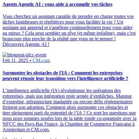
Agents Agentic AI : vous aide à accomplir vos tâches
Vous cherchez un assistant capable de prendre en charge toutes vos
tâches fastidieuses et répétitives pour vous faciliter la vie ? Un
assistant qui apprend et s'améliore continuellement pour vous aider
au mieux ? Cela peut sembler un rêve (et même irréaliste), mais c'est
beaucoup plus proche de la réalité que vous ne le pensez !
Découvrez Agentic AI !
Feb 11, 2025 •
CM.com
Surmonter les obstacles de l'IA : Comment les entreprises
peuvent réussir leur transition vers l'intelligence artificielle ?
L’intelligence artificielle (IA) révolutionne les opérations des
entreprises, mais son intégration reste semée d’embûches. Manque
d’expertise, infrastructure inadaptée ou encore défis réglementaires
freinent son adoption. Comment alors surmonter ces obstacles et
tirer pleinement parti du potentiel de l’IA ? Ce sont les questions que
nous nous sommes posées lors de la table ronde co-organisée avec la
NFCC des Pays-Bas France, la Chambre de Commerce Française à
Amsterdam et CM.com.