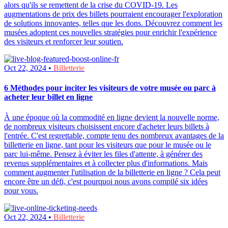
alors qu'ils se remettent de la crise du COVID-19. Les
augmentations de prix des billets pourraient encourager l'exploration
de solutions innovantes, telles que les dons. Découvrez comment les
musées adoptent ces nouvelles stratégies pour enrichir l'expérience
des visiteurs et renforcer leur soutien.
Oct 22, 2024 •
Billetterie
6 Méthodes pour inciter les visiteurs de votre musée ou parc à
acheter leur billet en ligne
À une époque où la commodité en ligne devient la nouvelle norme,
de nombreux visiteurs choisissent encore d'acheter leurs billets à
l'entrée. C'est regrettable, compte tenu des nombreux avantages de la
billetterie en ligne, tant pour les visiteurs que pour le musée ou le
parc lui-même. Pensez à éviter les files d'attente, à générer des
revenus supplémentaires et à collecter plus d'informations. Mais
comment augmenter l'utilisation de la billetterie en ligne ? Cela peut
encore être un défi, c'est pourquoi nous avons compilé six idées
pour vous.
Oct 22, 2024 •
Billetterie