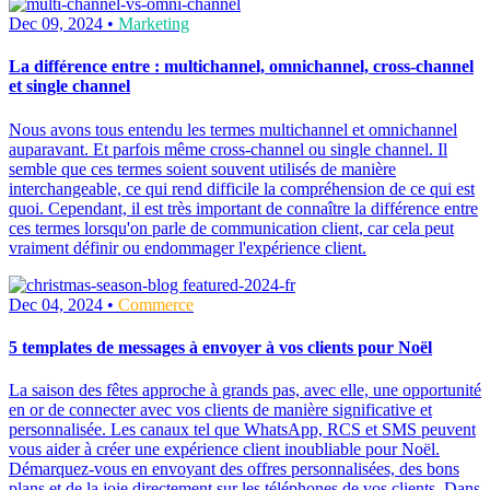
Dec 09, 2024 •
Marketing
La différence entre : multichannel, omnichannel, cross-channel
et single channel
Nous avons tous entendu les termes multichannel et omnichannel
auparavant. Et parfois même cross-channel ou single channel. Il
semble que ces termes soient souvent utilisés de manière
interchangeable, ce qui rend difficile la compréhension de ce qui est
quoi. Cependant, il est très important de connaître la différence entre
ces termes lorsqu'on parle de communication client, car cela peut
vraiment définir ou endommager l'expérience client.
Dec 04, 2024 •
Commerce
5 templates de messages à envoyer à vos clients pour Noël
La saison des fêtes approche à grands pas, avec elle, une opportunité
en or de connecter avec vos clients de manière significative et
personnalisée. Les canaux tel que WhatsApp, RCS et SMS peuvent
vous aider à créer une expérience client inoubliable pour Noël.
Démarquez-vous en envoyant des offres personnalisées, des bons
plans et de la joie directement sur les téléphones de vos clients. Dans