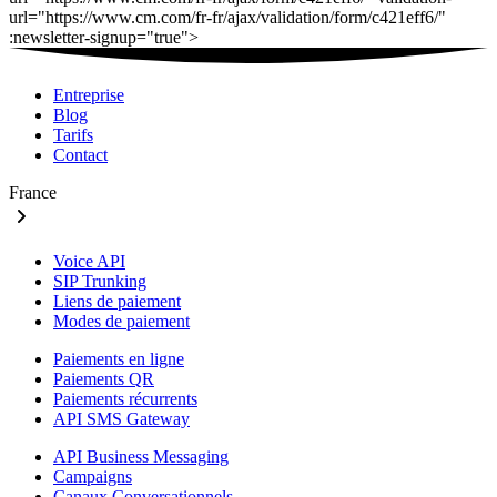
Entreprise
Blog
Tarifs
Contact
France
Voice API
SIP Trunking
Liens de paiement
Modes de paiement
Paiements en ligne
Paiements QR
Paiements récurrents
API SMS Gateway
API Business Messaging
Campaigns
Canaux Conversationnels