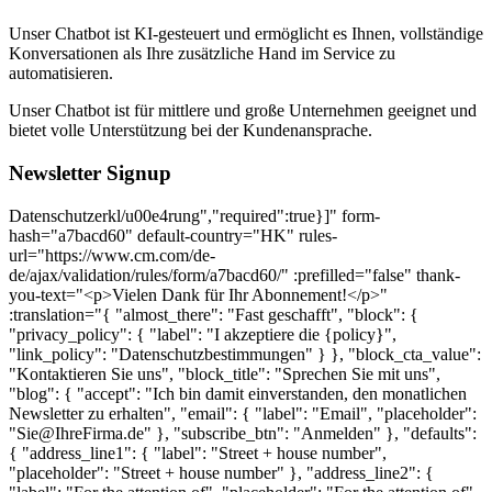
Unser Chatbot ist KI-gesteuert und ermöglicht es Ihnen, vollständige
Konversationen als Ihre zusätzliche Hand im Service zu
automatisieren.
Unser Chatbot ist für mittlere und große Unternehmen geeignet und
bietet volle Unterstützung bei der Kundenansprache.
Newsletter Signup
Datenschutzerkl/u00e4rung
","required":true}]" form-hash="a7bacd60" default-country="HK" rules-url="https://www.cm.com/de-de/ajax/validation/rules/form/a7bacd60/" :prefilled="false" thank-you-text="<p>Vielen Dank für Ihr Abonnement!</p>" :translation="{ "almost_there": "Fast geschafft", "block": { "privacy_policy": { "label": "I akzeptiere die {policy}", "link_policy": "Datenschutzbestimmungen" } }, "block_cta_value": "Kontaktieren Sie uns", "block_title": "Sprechen Sie mit uns", "blog": { "accept": "Ich bin damit einverstanden, den monatlichen Newsletter zu erhalten", "email": { "label": "Email", "placeholder": "Sie@IhreFirma.de" }, "subscribe_btn": "Anmelden" }, "defaults": { "address_line1": { "label": "Street + house number", "placeholder": "Street + house number" }, "address_line2": { "label": "For the attention of", "placeholder": "For the attention of" }, "bank_holder": { "label": "Name des Bankinhabers", "placeholder": "Name des Inhabers des Bankkontos" }, "bank_name": { "label": "Name der Bank", "placeholder": "Name Ihrer Bank" }, "bic": { "label": "Bankleitzahl (BIC)", "placeholder": "Ihr BIC" }, "button": "Einreichen", "city": { "label": "Ort", "placeholder": "Ort" }, "company_name": { "explanation": "explanation", "label": "Unternehmen", "not_listed": "Mein Unternehmen ist hier nicht aufgeführt.", "placeholder": "Firmenname", "search_text": "Beginnen Sie mit der Eingabe, um nach Ihrem Firmennamen zu suchen", "searching_text": "Suchen" }, "country": { "label": "Land", "placeholder": "Land" }, "dropdown": { "placeholder": "Select option" }, "email": { "additional": "Bitte verwenden Sie Ihre geschäftliche E-Mail-Adresse", "label": "E-Mail", "placeholder": "you@company.com" }, "email_business": { "label": "Business Email", "placeholder": "Business Email" }, "first_name": { "label": "Vorname", "placeholder": "Vorname" }, "help_message": { "label": "Nachricht", "placeholder": "Wie kann ich Ihnen helfen? Wir bleiben in Kontakt." }, "iban": { "label": "Internationale Bankkontonummer (IBAN)", "placeholder": "Ihre IBAN" }, "industry": { "label": "Branche", "placeholder": "Branche" }, "job_title": { "label": "Berufsbezeichnung", "placeholder": "Customer Service, Development, Marketing & Vertrieb" }, "key_industry": { "label": "What industry is your company operating in?", "placeholder": "Select your companies industry" }, "key_product": { "label": "An welchem Produkt sind Sie interessiert?", "placeholder": "Wählen Sie Ihr gewünschtes Produkt" }, "last_name": { "label": "Nachname", "placeholder": "Nachname" }, "mobile_phone_number": { "explanation": "explanation", "label": "Handy-Nummer", "placeholder": "Handy-Nummer" }, "name": { "label": "Name" }, "otp": { "explanation": "explanation", "label": "Einmalpasswort" }, "phone_number": { "label": "Telefonnummer", "placeholder": "Telefonnummer" }, "privacy_policy": { "label": "Ich akzeptiere die {policy}", "policy": "Datenschutzerklärung" }, "product": { "label": "Produkt", "no_results": "Konnte nicht gefunden werden.", "placeholder": "An welchem Produkt sind Sie interessiert?" }, "salutation": { "label": "Anrede", "placeholder": "Anrede" }, "street_address": { "label": "Straße, Hausnummer", "placeholder": "Straße, Hausnummer" }, "sub_area_1": { "label": "Sub-area line 1", "placeholder": "Sub-area line 1" }, "sub_area_2": { "label": "Sub-area line 2", "placeholder": "Sub-area line 2" }, "terms": { "privacy": { "label": "Ich akzeptiere die {terms} und {policy}" } }, "terms_policy": { "policy": "Allgemeine Geschäftsbedingungen" }, "thank-you": "<p>Vielen Dank für Ihr Abonnement!</p>", "zip_code": { "label": "Postleitzahl", "placeholder": "Postleitzahl" } }, "hang_in_there": "Halten Sie durch", "logged_in_title": "Hallo {name}!", "option": { "key_industry": { "industry_charities": "Charities", "industry_financial_services": "Financial Services", "industry_government_education": "Government & Education", "industry_healthcare": "Healthcare", "industry_leisure_travel": "Leisure & Travel", "industry_logistics_transport": "Logistics & Transport", "industry_professional_services": "Professional Services", "industry_retaile_commerce": "Retail & E-commerce", "industry_technology_media": "Technology & Media", "industry_utilities_telco": "Utility & Telecommunications", "no_key_industry": "Other" }, "key_product": { "caic": "Conversational AI Cloud", "channels": "Other Channels", "halo": "HALO", "mmc": "Mobile Marketing Cloud", "msc": "Mobile Service Cloud", "other": "Other", "otp": "One Time Password", "payments": "Payments", "sign": "Sign", "sms": "SMS", "ticketing": "Ticketing", "voice": "Voice", "whatsapp": "WhatsApp" } }, "prefilled": "This form is prefilled using your CM.com profile", "preparing_account": "Das Konto wird vorbereitet", "product": { "groups": { "communication_channels": "Communications Platform", "other_products": "Andere Produkte", "payments": "Payments Platform", "solutions": "Software as a Service" } }, "register": { "call_otp": "Erneut senden", "company": { "label": "Unternehmen", "placeholder": "Firmenname" }, "contact_support": "Kontaktaufnahme mit dem Support", "contact_support_question": "Bei der Registrierung auf der CM.com-Plattform erhielt ich den folgenden Fehlercode: {error}.", "continue": "Weitermachen", "email": { "change": "<a href=https://www.cm.com/"{url}/">ändern", "resend_otp": "erneut senden", "resend_otp_text": "Sie haben keine E-Mail erhalten? Bitte überprüfen Sie Ihre Spam-Mails oder klicken Sie auf \"erneut senden\".", "verify_description": "Hallo {name},<br>Bitte geben Sie den Code aus der Mail ein, die wir an folgende Adresse geschickt haben<br><br>{email}", "verify_title": "Sie haben Post." }, "error_body": "Bitte versuchen Sie es erneut. Wenn Sie dies immer wieder sehen, klicken Sie auf \"Support kontaktieren\", dann wird Ihnen unser Support-Team helfen.", "error_code": "Fehlercode:", "error_title": "Ihre Anfrage kann nicht bearbeitet werden.", "has_account": "Sie haben bereits ein Konto?", "logged_in_body": "Es scheint, dass Sie bereits ein CM-Plattform-Konto haben. Sie werden in wenigen Sekunden automatisch zum <a href=https://www.cm.com/"{redirectToUrl}/" rel=\"noopener\">{redirectTo}</a> weitergeleitet.", "logged_in_body_to_app": "die {app} App App App", "logged_in_body_to_platform": "CM-Plattform", "phone": { "popover": "Wir senden ein Einmalpasswort an diese Handynummer.<br>Sie können diese Nummer jederzeit in Ihren CM-Kontoeinstellungen ändern.", "resend_otp_text": "Sie haben das Passwort nicht erhalten? Klicken Sie auf \"Wiederversenden\".", "send_voice_otp": "Wir senden Ihnen das Passwort per Telefonanruf zu." }, "reseller": { "thanks_body_to": "'get started' page" }, "resend_otp": "Erneut senden", "send_otp": "Senden", "sending_otp": "Senden", "sign_in": "Anmelden", "thanks_body": "Sie haben erfolgreich ein Konto auf der CM-Plattform angelegt. Sie werden in wenigen Sekunden automatisch zum <a href=https://www.cm.com/"{redirectToUrl}/" rel=\"noopener\">{redirectTo}</a> weitergeleitet.", "thanks_body_to_app": "die {app} App App App", "thanks_body_to_platform": "CM-Plattform", "thanks_title": "Danke", "title": "Entdecken Sie die Möglichkeiten der CM-Plattform", "title_app": "Beginnen Sie mit der {app}", "try_again": "Versuchen Sie es erneut", "verify_description": "Geben Sie Ihre Handynummer ein, um Ihr sechsstelliges<br>Einmaliges Passwort zu erhalten.", "verify_otp": "Überprüfen Sie", "verify_title": "Überprüfen Sie die Handynummer" }, "sending": "Einen Moment bitte…", "submit_failed": "Irgendetwas ist sch