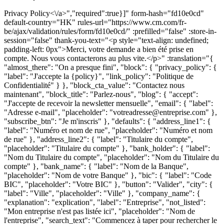
Privacy Policy<\/a>","required":true}]" form-hash="fd10e0cd" default-country="HK" rules-url="https://www.cm.com/fr-be/ajax/validation/rules/form/fd10e0cd/" :prefilled="false" :store-in-session="false" thank-you-text="<p style="text-align: undefined; padding-left: 0px">Merci, votre demande a bien été prise en compte. Nous vous contacterons au plus vite.</p>" :translation="{ "almost_there": "On a presque fini", "block": { "privacy_policy": { "label": "J'accepte la {policy}", "link_policy": "Politique de Confidentialité" } }, "block_cta_value": "Contactez nous maintenant", "block_title": "Parlez-nous", "blog": { "accept": "J'accepte de recevoir la newsletter mensuelle", "email": { "label": "Adresse e-mail", "placeholder": "votreadresse@entreprise.com" }, "subscribe_btn": "Je m'inscris" }, "defaults": { "address_line1": { "label": "Numéro et nom de rue", "placeholder": "Numéro et nom de rue" }, "address_line2": { "label": "Titulaire du compte", "placeholder": "Titulaire du compte" }, "bank_holder": { "label": "Nom du Titulaire du compte", "placeholder": "Nom du Titulaire du compte" }, "bank_name": { "label": "Nom de la Banque", "placeholder": "Nom de votre Banque" }, "bic": { "label": "Code BIC", "placeholder": "Votre BIC" }, "button": "Valider", "city": { "label": "Ville", "placeholder": "Ville" }, "company_name": { "explanation": "explication", "label": "Entreprise", "not_listed": "Mon entreprise n'est pas listée ici", "placeholder": "Nom de l'entreprise", "search_text": "Commencez à taper pour rechercher le nom de votre entreprise", "searching_text": "Recherche" }, "country": { "label": "Pays", "placeholder": "Pays" }, "dropdown": { "placeholder": "Sélectionnez une option" }, "email": { "additional": "Veuillez utiliser votre adresse e-mail professionnelle", "label": "Adresse e-mail", "placeholder": "votreadresse@entreprise.com" }, "email_business": { "label": "E-mail professionnel", "placeholder": "E-mail professionnel" }, "first_name": { "label": "Prénom", "placeholder": "Prénom" }, "help_message": { "label": "Message", "placeholder": "Comment pouvons-nous vous aider ? Nous vous contacterons" }, "iban": { "label": "Numéro de Compte Bancaire International (IBAN)", "placeholder": "Votre IBAN" }, "industry": { "label": "Secteur d'activité", "placeholder": "Secteur d'activité" }, "job_title": { "label": "Fonction", "placeholder": "Service Client, Développement, Marketing & Ventes" }, "key_industry": { "label": "Secteur d’activité", "placeholder": "Secteur d’activité" }, "key_product": { "label": "What product are you interested in?", "placeholder": "Select your product of interest" }, "last_name": { "label": "Nom", "placeholder": "Nom" }, "mobile_phone_number": { "explanation": "explication", "label": "Numéro de téléphone mobile", "placeholder": "Numéro de téléphone mobile" }, "name": { "label": "Nom" }, "otp": { "explanation": "explication", "label": "Mot de passe" }, "phone_number": { "label": "Numéro de téléphone portable", "placeholder": "Numéro de téléphone portable" }, "privacy_policy": { "label": "J'accepte la {policy}", "policy": "Politique de confidentialité" }, "product": { "label": "Produit", "no_results": "Pas de résultat", "placeholder": "Quel produit vous intéresse ?" }, "salutation": { "label": "Salutations", "placeholder": "Salutations" }, "street_address": { "label": "Adresse postale", "placeholder": "Adresse postale" }, "sub_area_1": { "label": "Département", "placeholder": "Département" }, "sub_area_2": { "label": "Sub-area line 2", "placeholder": "Sub-area line 2" }, "terms": { "privacy": { "label": "J'accepte les {terms} et {policy}" } }, "terms_policy": { "policy": "Termes et Conditions" }, "thank-you": "<p>Merci pour votre inscription!</p>", "zip_code": { "label": "Code postal", "placeholder": "Code postal" } }, "hang_in_there": "Un moment de plus s'il vous plait", "logged_in_title": "Bonjour {name}!", "option": { "key_industry": { "industry_charities": "Associations Caritatives", "industry_financial_services": "Banques & Assurances", "industry_government_education": "Gouvernement et Education", "industry_healthcare": "Santé", "industry_leisure_travel": "Tourisme & Loisirs", "industry_logistics_transport": "Logistique & Livraison", "industry_professional_services": "Services aux Entreprises", "industry_retaile_commerce": "Retail & E-commerce", "industry_technology_media": "Technologie & Médias", "industry_utilities_telco": "Energie & Télécommunications", "no_key_industry": "Pas d'industrie clé" }, "key_product": { "caic": "Conversational AI Cloud", "channels": "Other Channels", "halo": "HALO", "mmc": "Mobile Marketing Cloud", "msc": "Mobile Service Cloud", "other": "Other", "otp": "One Time Password", "payments": "Payments", "sign": "Sign", "sms": "SMS", "ticketing": "Ticketing", "voice": "Voice", "whatsapp": "WhatsApp" } }, "prefilled": "Ce formulaire est pré-rempli à l'aide des informations disponibles sur votre profil CM.com.", "preparing_account": "Configurer votre compte", "product": { "groups": { "communication_channels": "Plateforme de Communication", "other_products": "Autres produits", "payments": "Plateforme de Paiements", "solutions": "Logiciels SaaS" } }, "register": { "call_otp": "Renvoyer", "company": { "label": "Entreprise", "placeholder": "Nom de l'entreprise" }, "contact_support": "Contacter le Support", "contact_support_question": "En m'inscrivant sur la plateforme de CM.com, je reçois le message d'erreur suivant : {erreur}.", "continue": "Continuer", "email": { "change": "<a href=https://www.cm.com/"{url}/">changer", "resend_otp": "Renvoyer", "resend_otp_text": "N'avez-vous pas reçu d'email ? Merci de vérifier votre spam ou bien cliquer 'Renvoyez'", "verify_description": "Bonjour {name},<br>Merci d'entrer le code depuis l'email que nous vous avons envoyé à cette addresse<br><br>{email}", "verify_title": "Vous avez un email." }, "error_body": "Merci de réessayer. Si vous continuez à voir ce message, cliquez sur 'Contacter le Support', notre équipe support est là pour vous aider", "error_code": "Code erreur:", "error_title": "Impossible de traiter la demande", "has_account": "Vous avez déjà un compte ?", "logged_in_body": "Il semble que vous possédez déjà un compte CM. Vous allez être automatiquement dirigé vers {redirectTo} dans quelques instants", "logged_in_body_to_app": "l’App {app}", "logged_in_body_to_platform": "Plateforme CM", "phone": { "popover": "Nous allons envoyer un mot de passe sur votre mobile.<br>Vous pouvez changer ce code depuis vos paramètres sur votre espace CM.com", "resend_otp_text": "Vous n'avez pas reçu le mot de passe ? Cliquez sur 'Renvoyer'", "send_voice_otp": "Nous allons vous envoyer le mot de passe via un appel téléphonique" }, "reseller": { "thanks_body_to": "finalisez la création de votre compte" }, "resend_otp": "Renvoyer", "send_otp": "Envoyer", "sending_otp": "Envoi", "sign_in": "Se connecter", "thanks_body": "Vous avez bien créé un compte CM. Vous allez être automatiquement dirigé vers <a href=https://www.cm.com/"{redirectToUrl}/" rel=\"noopener\">{redirectTo}</a> dans quelques instants", "thanks_body_to_app": "l’App {app}", "thanks_body_to_platform": "Plateforme CM", "thanks_title": "Merci", "title": "Découvrez les possibilités offertes par la Plateforme de Relation Client Omnicanale CM.com", "title_app": "Commencer à utiliser {app}", "try_again": "Réessayer", "verify_description": "Entrez votre numéro de mobile pour recevoir le mot de passe", "verify_otp": "Vérifier", "verify_title": "Vérifiez votre numéro de mobile" }, "sending": "Patientez s'il vous plaît", "submit_failed": "Un problème a eu lieu, merci