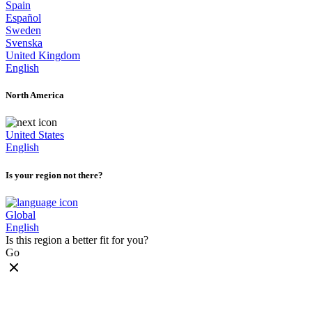
Spain
Español
Sweden
Svenska
United Kingdom
English
North America
United States
English
Is your region not there?
Global
English
Is this region a better fit for you?
Go