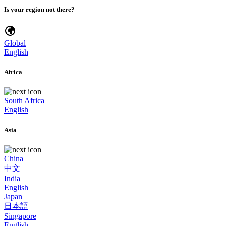
Is your region not there?
Global
English
Africa
South Africa
English
Asia
China
中文
India
English
Japan
日本語
Singapore
English